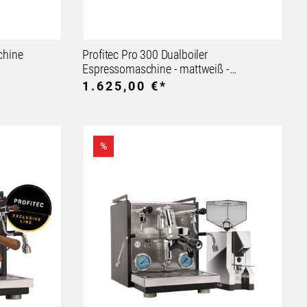
chine
Profitec Pro 300 Dualboiler
Espressomaschine - mattweiß -
Sonderlinie
1.625,00 €*
%