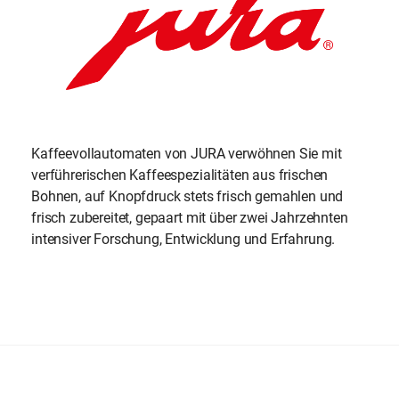
Gastro-
Toaster
Kaffeemühlen
Kaffeemaschinen
Moccamaster
Stabmixer
Siebträger
Handmixer
Food
TschimmHook
Kaffee
Zubehör
Processor
Airscape
Ersatzteile
Kochgeschirr /
Go Cordless
Kochbücher
Kaffeevollautomaten von JURA verwöhnen Sie mit
Backformen
verführerischen Kaffeespezialitäten aus frischen
Bohnen, auf Knopfdruck stets frisch gemahlen und
Ersatzteile
frisch zubereitet, gepaart mit über zwei Jahrzehnten
intensiver Forschung, Entwicklung und Erfahrung.