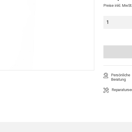
en
Moccamaster
Stabmixer
Preise inkl. MwSt
Airscape
TschimmHook
Kochbücher
Persönliche
Beratung
Telefonisch 
Reparaturse
Für alle uns