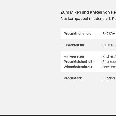
Zum Mixen und Kneten von Hefet
Nur kompatibel mit der 6,9 
Produktnummer:
5K7SDH
Ersatzteil für:
5KSM75
Hinweise zur
KitchenA
Produktsicherheit -
Strombee
Wirtschaftsakteur:
consume
Produktart:
Zubehör