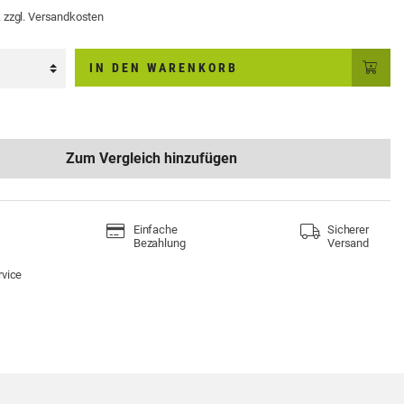
. zzgl. Versandkosten
IN DEN WARENKORB
Zum Vergleich hinzufügen
Einfache
Sicherer
Bezahlung
Versand
und vor Ort
per PayPal, Klarna oder Vorkasse
Deutschlandwe
rvice
ere Marken