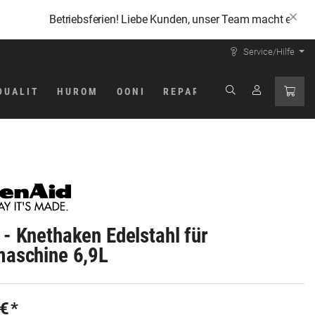
Betriebsferien! Liebe Kunden, unser Team macht eine Verschn
Service/Hilfe
DUALIT
HUROM
OONI
REPARATUR
- Knethaken Edelstahl für
aschine 6,9L
 €*