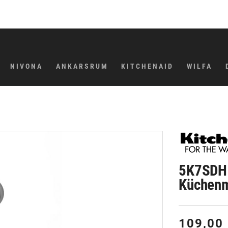
NIVONA
ANKARSRUM
KITCHENAID
WILFA
üchenmaschine
Victoria Arduino
Profi-Gerätefinder
Pflegeprodukte
Schüsseln
Küchenprodukte
5K7SDH 
Küchenm
mixer
Nuova Simonelli
Wasserkocher
109,00