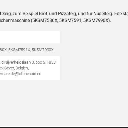
eig, zum Beispiel Brot- und Pizzateig, und für Nudelteig. Edelsta
L Küchenmaschine (5KSM7580X, 5KSM7591, 5KSM7990X).
80X
, 5KSM7591X
, 5KSM7990X
id Nijverheidslaan 3, box 5, 1853
k Bever, Belgien,
rcare.de@kitchenaid.eu